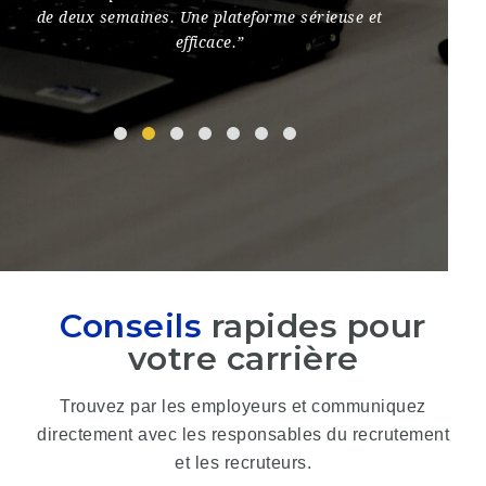
de deux semaines. Une plateforme sérieuse et
temps à
efficace.”
d’effic
Conseils
rapides pour
votre carrière
Trouvez par les employeurs et communiquez
directement avec les responsables du recrutement
et les recruteurs.