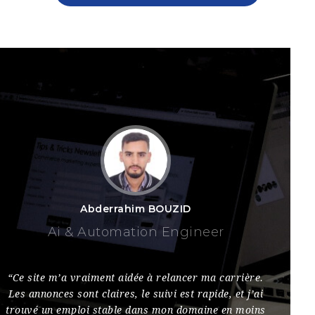
Abderrahim BOUZID
Ai & Automation Engineer
“Ce site m’a vraiment aidée à relancer ma carrière.
“Ce sit
Les annonces sont claires, le suivi est rapide, et j’ai
candida
trouvé un emploi stable dans mon domaine en moins
qualif