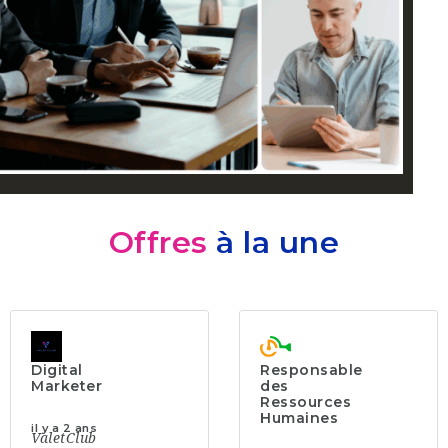
Offres
à la une
Digital
Responsable
Marketer
des
Ressources
Humaines
il y a 2 ans
ValetClub