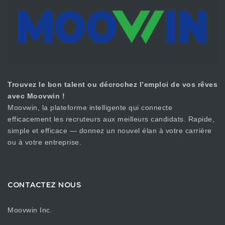
Trouvez le bon talent ou décrochez l’emploi de vos rêves
avec Moovwin !
Moovwin, la plateforme intelligente qui connecte
efficacement les recruteurs aux meilleurs candidats. Rapide,
simple et efficace — donnez un nouvel élan à votre carrière
ou à votre entreprise.
CONTACTEZ NOUS
Moovwin Inc.