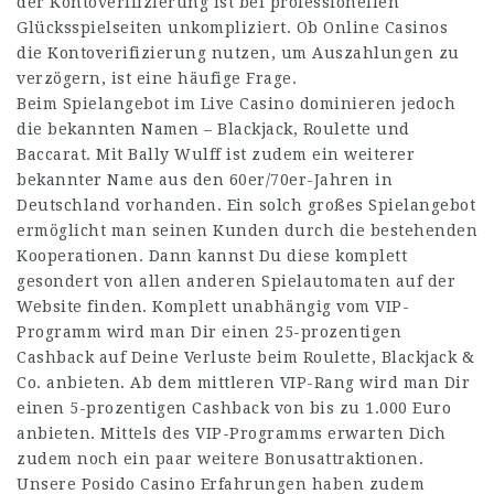
der Kontoverifizierung ist bei professionellen
Glücksspielseiten unkompliziert. Ob Online Casinos
die Kontoverifizierung nutzen, um Auszahlungen zu
verzögern, ist eine häufige Frage.
Beim Spielangebot im Live Casino dominieren jedoch
die bekannten Namen – Blackjack, Roulette und
Baccarat. Mit Bally Wulff ist zudem ein weiterer
bekannter Name aus den 60er/70er-Jahren in
Deutschland vorhanden. Ein solch großes Spielangebot
ermöglicht man seinen Kunden durch die bestehenden
Kooperationen. Dann kannst Du diese komplett
gesondert von allen anderen Spielautomaten auf der
Website finden. Komplett unabhängig vom VIP-
Programm wird man Dir einen 25-prozentigen
Cashback auf Deine Verluste beim Roulette, Blackjack &
Co. anbieten. Ab dem mittleren VIP-Rang wird man Dir
einen 5-prozentigen Cashback von bis zu 1.000 Euro
anbieten. Mittels des VIP-Programms erwarten Dich
zudem noch ein paar weitere Bonusattraktionen.
Unsere Posido Casino Erfahrungen haben zudem