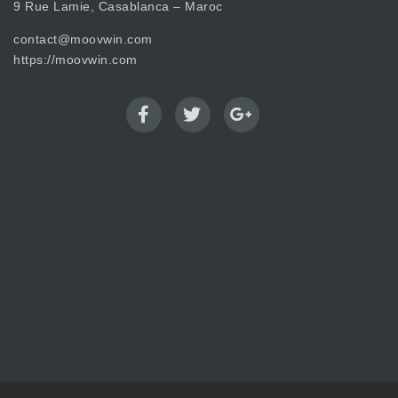
9 Rue Lamie, Casablanca – Maroc
contact@moovwin.com
https://moovwin.com