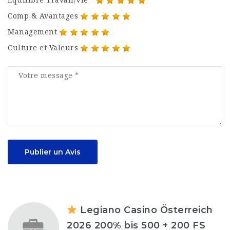
Equilibre Travail/Vie
Comp & Avantages
Management
Culture et Valeurs
Publier un Avis
Legiano Casino Österreich
2026 200% bis 500 + 200 FS