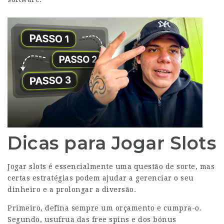
Dicas para Jogar Slots
Jogar slots é essencialmente uma questão de sorte, mas
certas estratégias podem ajudar a gerenciar o seu
dinheiro e a prolongar a diversão.
Primeiro, defina sempre um orçamento e cumpra-o.
Segundo, usufrua das free spins e dos bónus