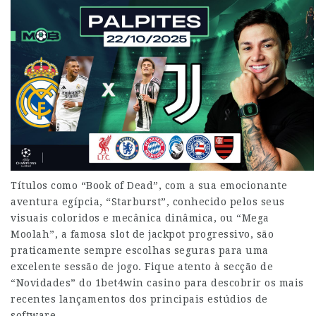
Títulos como “Book of Dead”, com a sua emocionante
aventura egípcia, “Starburst”, conhecido pelos seus
visuais coloridos e mecânica dinâmica, ou “Mega
Moolah”, a famosa slot de jackpot progressivo, são
praticamente sempre escolhas seguras para uma
excelente sessão de jogo. Fique atento à secção de
“Novidades” do 1bet4win casino para descobrir os mais
recentes lançamentos dos principais estúdios de
software.