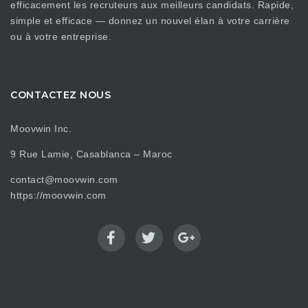
efficacement les recruteurs aux meilleurs candidats. Rapide,
simple et efficace — donnez un nouvel élan à votre carrière
ou à votre entreprise.
CONTACTEZ NOUS
Moovwin Inc.
9 Rue Lamie, Casablanca – Maroc
contact@moovwin.com
https://moovwin.com