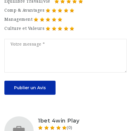
Equilibre Travail/Vie
Comp & Avantages
Management
Culture et Valeurs
Publier un Avis
1bet 4win Play
(0)