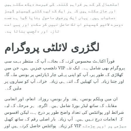
استعمال کر کے ہر فراہم کنندہ کی فہرست دیکھ سکتے ہیں
اور جان سکتے ہیں کہ ہر ایک کے لیے کتنی کیسینو گیمز
دستیاب ہیں۔ یہاں ایک پرجوش ماحول بنایا گیا ہے جسے
دوسرے لائیو کیسینو اب تک حاصل نہیں کر سکے، اور یہی اسے
تازہ اور دلچسپ بناتا ہے۔
لگژری لائلٹی پروگرام
فوراً اکتاہٹ محسوس کرنے کے بجائے، آپ کے منتظر بہت سی
دلچسپ چیزیں ہیں، جن میں VIP پروگرام بھی شامل ہے۔ ایک نئے
کھلاڑی کے طور پر، آپ کو اپنی پہلی چار ڈپازٹس پر بونس ملے گا،
اور جتنا زیادہ آپ کھیلیں گے اتنے ہی زیادہ خزانے آپ کو سیاروں پر
ملیں گے۔
ان میں ویلکم بونس، ہفتہ وار بونس، روزانہ انعام، اور انعامی
مقابلے کے ساتھ لیڈر بورڈ شامل ہیں۔ اگرچہ ہر مرحلے کے لیے
شرائط اور پوائنٹس کی تعداد واضح طور پر درج ہے، لیکن افسوس
کہ انعامات درج نہیں ہیں۔ آپ زیادہ بار اصلی رقم کے ساتھ کھیل
کر زیادہ پوائنٹس حاصل کرتے ہیں اور VIP سیڑھی پر اوپر چڑھتے