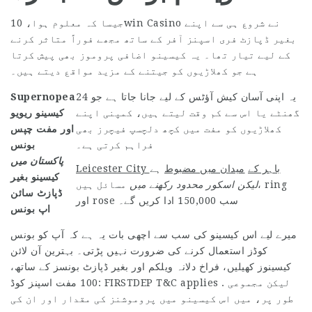
جیسا کہ معلوم ہوا، 10win Casino نے شروع ہی سے اپنے
بغیر ڈپازٹ فری اسپنز آفر کے ساتھ مجھے فوراً متاثر کرنے
کے لیے تیار تھا۔ یہ کیسینو اضافی پروموز بھی پیش کرتا
ہے جو کھلاڑیوں کو جیتنے کے مزید مواقع دیتے ہیں۔
یہ اپنی آسان کیش آؤٹس کے لیے جانا جاتا ہے جو 24
Supernopea
گھنٹے یا اس سے کم وقت لیتے ہیں، کمپنی اپنے
کیسینو ریویو
کھلاڑیوں کو مفت میں کچھ دلچسپ فیچرز بھی
اور مفت چپس
فراہم کرتی ہے۔
بونس
پاکستان میں
Leicester City باہر کے
میدان میں مضبوط
ہے
کیسینو بغیر
لیکن اسکور
محدود رکھنے میں
مسائل ہیں، ring
ڈپازٹ سائن
اور rose سب 150,000 ادا کریں گے۔
اپ بونس
میرے لیے اس کیسینو کی سب سے اچھی بات یہ ہے کہ آپ کو بونس
کوڈز استعمال کرنے کی ضرورت نہیں پڑتی۔ بہترین آن لائن
کیسینوز کھیلیں، فراخ دلانہ ویلکم اور بغیر ڈپازٹ بونسز کے ساتھ،
100 مفت اسپنز کوڈ: FIRSTDEP T&C applies . لیکن مجموعی
طور پر، میں اس کیسینو میں پروموشنز کی مقدار اور ان کی