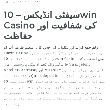
تعداد سے مطمئن ہوں۔
سیفٹی انڈیکس – 10win
Casino کی شفافیت اور
حفاظت
رقم جمع کرانے
اور نکلوانے کی
حدود کا یہ منظم طریقہ آپ کو
10win Casino میں محفوظ اور خوشگوار گیمنگ تجربہ فراہم
کرنے کے لیے بنایا گیا ہے۔ 10win Casino میں استعمال کیے
جا سکنے والے کچھ ادائیگی پروسیسرز میں Visa، Jeton،
Neteller، AstroPay اور MiFINITY شامل ہیں۔ یہاں آپ کو بس
اتنا جاننا ہے: Quick deposits اس عمل کو مزید آسان بنا
دیتے ہیں۔ 10win میں ڈپازٹ کرنا پہلی بار بھی کافی آسان
ہے، اور دوسری بار تو اور بھی ہموار ہو جاتا ہے۔ یہ اس
بات کی مزید تصدیق ہے کہ یہ ایک قابلِ اعتماد کیسینو ہے
جو کھلاڑیوں کے ساتھ منصفانہ سلوک کے اپنے وعدے پر قائم
رہتا ہے۔