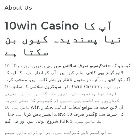
About Us
10win Casino آپ کا
نیا پسندیدہ کیوں بن
سکتا ہے
کیسینو صرف سلاٹس
میں ہی بہترین نہیں، بلکہ 10win کیسینو کے
لائیو گیمز بھی کافی متاثر کن ہیں۔ آپ کو اندازہ دینے کے لیے کہ
آگے کیا کچھ ہے، آئیے دو مقبول ٹائٹلز پر نظر ڈالتے ہیں: منتخب کرنے
کے لیے سینکڑوں سلاٹس کے ساتھ، 10win Casino میں آپ کو
اپنا نیا پسندیدہ گیم ضرور ملے گا۔ یہ جائزے حقیقی
کھلاڑیوں نے لکھے ہیں جنہیں اس کیسینو کا عملی تجربہ
10Win آن لائن جیت کے مواقع
انتخاب کے لیے
لچکدار
حاصل ہے۔
آپشنز پیش کرتا ہے، جہاں Keno گیمز صرف 50p کی شرط سے
شروع ہوتی ہیں اور فی گیم PKR 5 تک جاتی ہیں۔
جب آپ گیمز لابی کھولتے ہیں، تو آپ ڈراپ ڈاؤن مینو