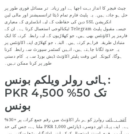
چیٹ فیچر کا انداز بہت اچھا ہے اور زیادہ تر مسائل فوری طور پر
حل ہو جاتے ہیں۔ یہ پلیٹ فارم تمام ڈیٹا ٹرانسمیشنز اور مالی لین
دین کی حفاظت کے لیے انڈسٹری کے معیاری SSL انکرپشن
ٹیکنالوجی استعمال کرتا ہے۔ ان کے Telegram جیسے مقبول پلیٹ
فارمز پر اکاؤنٹس بھی ہیں، جو کھلاڑیوں کے لیے رابطہ کرنے کا ایک
متبادل طریقہ فراہم کرتے ہیں۔ البتہ، جو کھلاڑی اپنے اکاؤنٹس پر
یہ حدود لگانا چاہتے ہیں، انہیں کسٹمر سپورٹ سے رابطہ کرنا
ہوگا، کیونکہ اس وقت پلیئر اکاؤنٹ ڈیش بورڈ سے یہ کام دستی
طور پر کرنا ممکن نہیں۔
ہائی رولر ویلکم بونس:
PKR 4,500 تک 50%
بونس
آئندہ، ہائی
رولرز کو ہر بار اکاؤنٹ میں رقم جمع کرانے پر +30%
ملتا ہے، جس کی حد PKR 1,000 ہے۔ اپنے پہلے اور دوسرے ڈپازٹس
پر، آپ یہ فری اسپنز استعمال کرکے اپنی ادائیگیاں بڑھا سکتے ہیں۔