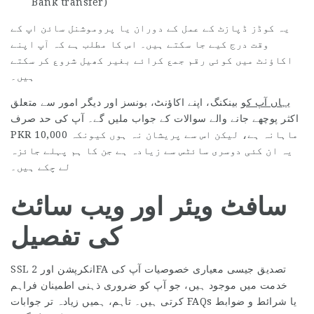
Bank transfer)
یہ کوڈز ڈپازٹ کے عمل کے دوران یا پروموشنل سائن اپ کے
وقت درج کیے جا سکتے ہیں۔ اس کا مطلب ہے کہ آپ اپنے
اکاؤنٹ میں کوئی رقم جمع کرائے بغیر کھیل شروع کر سکتے
ہیں۔
یہاں آپ کو
بینکنگ، اپنے اکاؤنٹ، بونسز اور دیگر امور سے متعلق
اکثر پوچھے جانے والے سوالات کے جواب ملیں گے۔ آپ کی حد صرف
PKR 10,000 ماہانہ ہے، لیکن اس سے پریشان نہ ہوں کیونکہ
یہ ان کئی دوسری سائٹس سے زیادہ ہے جن کا ہم پہلے جائزہ
لے چکے ہیں۔
سافٹ ویئر اور ویب سائٹ
کی تفصیل
SSL انکرپشن اور 2FA تصدیق جیسی معیاری خصوصیات آپ کی
خدمت میں موجود ہیں، جو آپ کو ضروری ذہنی اطمینان فراہم
کرتی ہیں۔ تاہم، ہمیں زیادہ تر جوابات FAQs یا شرائط و ضوابط