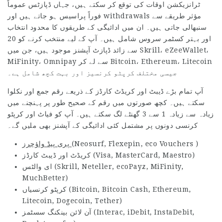
ٹرانزیکشن اوقات کی توقع کر سکتے ہیں، جہاں ڈپازٹس عموماً
فوراً پراسیس ہو جاتے ہیں اور withdrawals مؤثر طریقے سے
سنبھالی جاتی ہیں۔ ان میں ادائیگی کے طریقوں کا محدود انتخاب
اور بہتر کسٹمر سروس شامل ہیں۔ آپ کے لیے منتخب کرنے کو 20
سے زائد ڈپازٹ آپشنز موجود ہیں، جن میں Skrill، eZeeWallet،
MiFinity، Omnipay سے لے کر Bitcoin، Ethereum، Litecoin
جیسی مختلف کرپٹو کرنسیز اور بہت کچھ شامل ہے۔
آپ تمام بڑے ڈیبٹ اور کریڈٹ کارڈز کے ذریعے رقم جمع اور نکلوا
سکتے ہیں۔ کچھ صورتوں میں رقم کے صحیح طور پر پہنچنے میں
زیادہ سے زیادہ 1 سے 3 گھنٹے لگ سکتے ہیں۔ آپ کو فیاٹ اور کرپٹو
کرنسی دونوں پر مشتمل کئی ادائیگی کے آپشنز بھی ملیں گے۔
(Neosurf, Flexepin, eco Vouchers )
پری پیڈ واؤچرز
کریڈٹ اور ڈیبٹ کارڈز (Visa, MasterCard, Maestro)
ای والٹس (Skrill, Neteller, ecoPayz, MiFinity,
MuchBetter)
کرپٹو کرنسیاں (Bitcoin, Bitcoin Cash, Ethereum,
Litecoin, Dogecoin, Tether)
آن لائن بینکنگ سسٹمز (Interac, iDebit, InstaDebit,