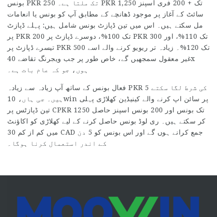
بونس PKR 250 تک ملتا ہے۔ PKR 1,250 تک + 200 فری اسپنز
سائٹ کے آغاز پر موجود ڈھانچے کے مطابق آپ کو بونس یا انعامات
مل سکتے ہیں۔ اس میں تین ڈپازٹ بونس شامل ہیں: پہلے ڈپازٹ
پر PKR 200 تک 100%، دوسرے ڈپازٹ پر PKR 300 تک 110%، اور
تیسرے ڈپازٹ پر PKR 500 تک 120%۔ زیادہ تر ریویو کرنے والے اسے
غیر معقول سمجھیں گے، خاص طور پر جب ویجرنگ تقاضے 40x
ہوں، جو کہ عام بات ہے۔
فعال بونس کے ساتھ آپ زیادہ سے زیادہ PKR 5 کی شرط لگا سکتے
ہیں۔ جی ہاں، 10win پر سائن اپ کرنے والے کینیڈین کھلاڑی پہلی
تین ڈپازٹس پر CPKR 1250 تک بونس اور 200 بونس اسپنز حاصل
کر سکتے ہیں۔ ری لوڈ بونس حاصل کرنے کے لیے کھلاڑی کو اکاؤنٹ
میں کم از کم 30 CAD جمع کرانے ہوں گے اور اس بونس کو 5 دن
کے اندر استعمال کرنا ہوگا۔