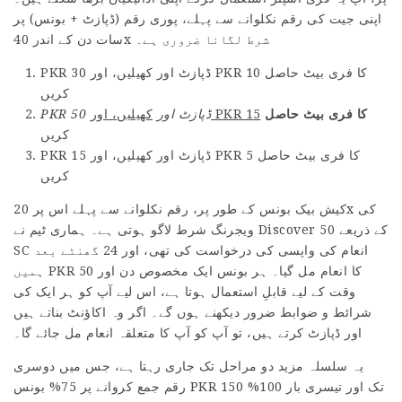
اپنی جیت کی رقم نکلوانے سے پہلے، پوری رقم (ڈپازٹ + بونس) پر
سات دن کے اندر 40x شرط لگانا ضروری ہے۔
PKR 30 ڈپازٹ اور کھیلیں، اور PKR 10 کا فری بیٹ حاصل
کریں
کا فری بیٹ حاصل
کھیلیں، اور PKR 15
PKR 50 ڈپازٹ اور
کریں
PKR 15 ڈپازٹ اور کھیلیں، اور PKR 5 کا فری بیٹ حاصل
کریں
کیش بیک بونس کے طور پر، رقم نکلوانے سے پہلے اس پر 20x کی
ویجرنگ شرط لاگو ہوتی ہے۔ ہماری ٹیم نے Discover کے ذریعے 50
SC انعام کی واپسی کی درخواست کی تھی، اور 24 گھنٹے بعد
ہمیں PKR 50 کا انعام مل گیا۔ ہر بونس ایک مخصوص دن اور
وقت کے لیے قابلِ استعمال ہوتا ہے، اس لیے آپ کو ہر ایک کی
شرائط و ضوابط ضرور دیکھنے ہوں گے۔ اگر وہ اکاؤنٹ بناتے ہیں
اور ڈپازٹ کرتے ہیں، تو آپ کو آپ کا متعلقہ انعام مل جائے گا۔
یہ سلسلہ مزید دو مراحل تک جاری رہتا ہے، جس میں دوسری
رقم جمع کروانے پر 75% بونس PKR 150 تک اور تیسری بار 100%