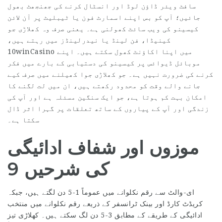
سافٹ ویئر ڈاؤن لوڈ اور انسٹال کرنے کی جھنجھٹ بھول
جائیں؛ آپ کو بس اپنے اسمارٹ فون یا ٹیبلیٹ پر آن لائن
کیسینو کی ویب سائٹ کھولنی ہے۔ یعنی صرف وہ کھلاڑی جو
کینیڈا، فن لینڈ یا نیدرلینڈز میں رہتے ہیں،
10winCasino میں اپنا اکاؤنٹ کھول سکتے ہیں۔ اپنے
موبائل ڈیوائس پر کیسینو کی دستیابی کے بارے میں فکر
کرنے کی ضرورت نہیں ہے۔ جو کھلاڑی جوا کھیلنے میں صرف کیے
جانے والے وقت کو محدود رکھتے ہیں، ان میں لت لگنے کا
امکان بہت کم ہوتا ہے، جو ایک سنگین مسئلہ ہے اور آپ کی
زندگی اور آپ کے پیاروں کے ساتھ تعلقات پر گہرا اثر ڈال
سکتا ہے۔
موزوں اور شفاف ادائیگی
کی شرحیں 9
ای-والٹ سے رقم نکلوانے میں عموماً 1-5 دن لگتے ہیں، جبکہ
کریڈٹ کارڈ اور بینک ٹرانسفر کے ذریعے رقم نکلوانے میں منتخب
ادائیگی کے طریقے کے مطابق 3-5 دن لگ سکتے ہیں۔ کھلاڑی تیز