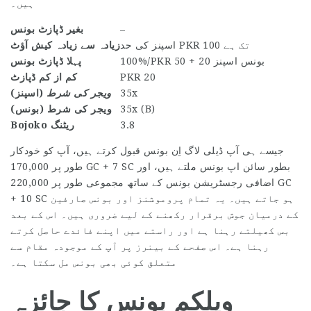
ہیں۔
–
بغیر ڈپازٹ بونس
اسپنز کی حد PKR 100 تک ہے
زیادہ سے زیادہ کیش آؤٹ
100%/PKR 50 + 20 بونس اسپنز
پہلا ڈپازٹ بونس
PKR 20
کم از کم ڈپازٹ
35x
ویجر کی شرط
(اسپنز)
35x (B)
ویجر کی شرط (بونس)
3.8
Bojoko ریٹنگ
جیسے ہی آپ ڈیلی لاگ اِن بونس قبول کرتے ہیں، آپ کو خودکار
طور پر 170,000 GC + 7 SC بطور سائن اپ بونس ملتے ہیں، اور
اضافی رجسٹریشن بونس کے ساتھ مجموعی طور پر 220,000 GC
+ 10 SC ہو جاتے ہیں۔ یہ تمام پروموشنز اور بونس صارفین
کے درمیان جوش برقرار رکھنے کے لیے ضروری ہیں۔ اس کے بعد
بس کھیلتے رہنا ہے اور راستے میں اپنے فائدے حاصل کرتے
رہنا ہے۔ اس صفحے کے بینرز پر آپ کے موجودہ مقام سے
متعلق کوئی بھی بونس مل سکتا ہے۔
ویلکم بونس کا جائزہ