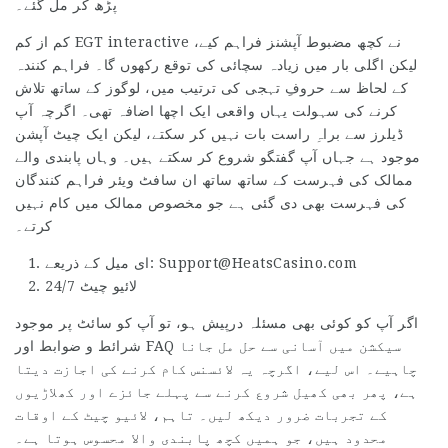
پڑھ کر مل گئے۔
کم از کم EGT interactive نے کچھ مضبوط آپشنز فراہم کیے،
لیکن اگلی بار میں زیادہ سچائی کی توقع رکھوں گا۔ فراہم کنندہ
کے لحاظ سے حروفِ تہجی کی ترتیب میں، لوگوز کے ساتھ تلاش
کرنے کی سہولت یہاں واقعی ایک اچھا اضافہ تھی۔ اگرچہ آپ
ڈیلرز سے براہِ راست بات نہیں کر سکتے، لیکن ایک چیٹ آپشن
موجود ہے جہاں آپ گفتگو شروع کر سکتے ہیں۔ وہاں پابندی والے
ممالک کی فہرست کے ساتھ ساتھ ان سافٹ ویئر فراہم کنندگان
کی فہرست بھی دی گئی ہے جو مخصوص ممالک میں کام نہیں
کرتے۔
ای میل کے ذریعے: Support@HeatsCasino.com
24/7 لائیو چیٹ
اگر آپ کو کوئی بھی مسئلہ درپیش ہو، تو آپ کو سائٹ پر موجود
شرائط و ضوابط اور FAQ سیکشن میں آسانی سے حل مل جانا
چاہیے۔ اس لیے، اگرچہ یہ لائسنس کام کرنے کی اجازت دیتا
ہے، پھر بھی کھیل شروع کرنے سے پہلے جائزے اور کھلاڑیوں
کے تجربات ضرور دیکھ لیں۔ تاہم، لائیو چیٹ کے اوقات
محدود ہیں، جو ہمیں کچھ پابندی والا محسوس ہوتا ہے۔